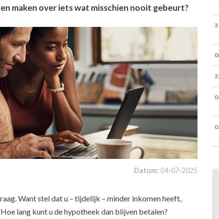
gen maken over iets wat misschien nooit gebeurt?
3
0
2
0
0
Datum:
04-07-2025
vraag. Want stel dat u – tijdelijk – minder inkomen heeft,
. Hoe lang kunt u de hypotheek dan blijven betalen?