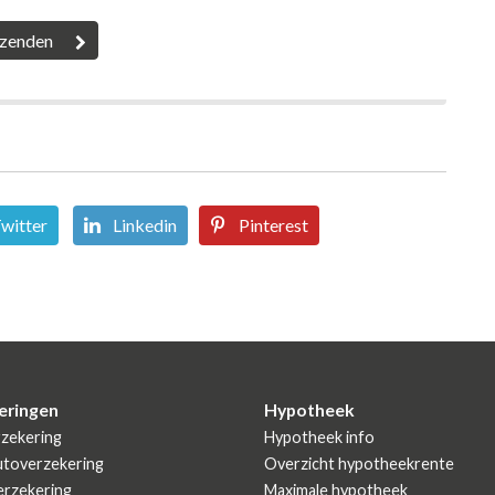
witter
Linkedin
Pinterest
eringen
Hypotheek
zekering
Hypotheek info
utoverzekering
Overzicht hypotheekrente
rzekering
Maximale hypotheek