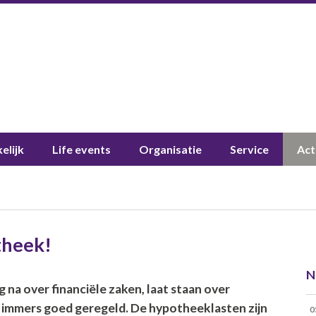
elijk
Life events
Organisatie
Service
Act
theek!
N
 na over financiële zaken, laat staan over
nu immers goed geregeld. De hypotheeklasten zijn
0