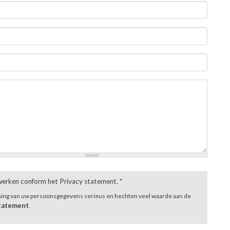
rwerken conform het Privacy statement.
*
ming van uw persoonsgegevens serieus en hechten veel waarde aan de
statement
.