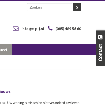
info@e-p-j.nl
(085) 489 56 60
ueel
ieuws
Uw woning is misschien niet veranderd, uw leven
5-08