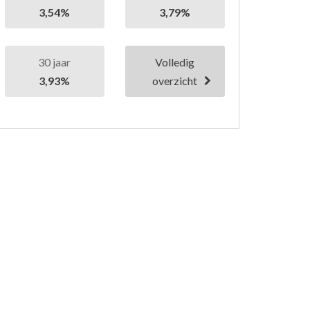
3,54%
3,79%
30 jaar
Volledig
3,93%
overzicht