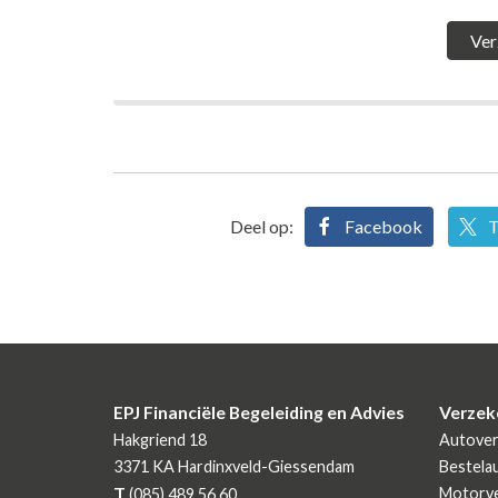
Deel op:
Facebook
T
EPJ Financiële Begeleiding en Advies
Verzek
Hakgriend 18
Autover
3371 KA
Hardinxveld-Giessendam
Bestela
T
Motorve
(085) 489 56 60