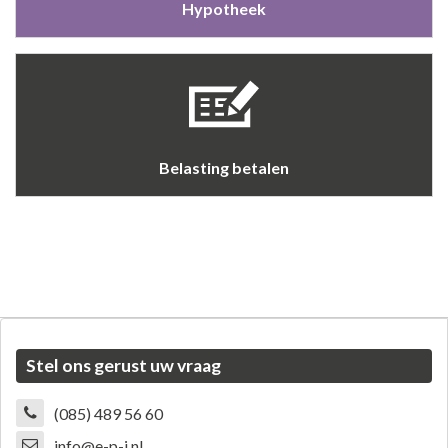
Hypotheek
Belasting betalen
Stel ons gerust uw vraag
(085) 489 56 60
info@e-p-j.nl