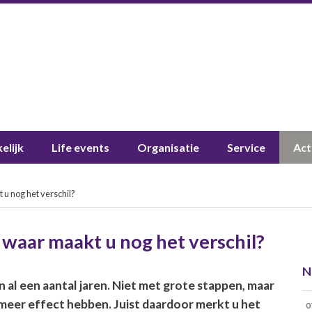
elijk
Life events
Organisatie
Service
Act
 u nog het verschil?
 waar maakt u nog het verschil?
N
al een aantal jaren. Niet met grote stappen, maar
 meer effect hebben. Juist daardoor merkt u het
0