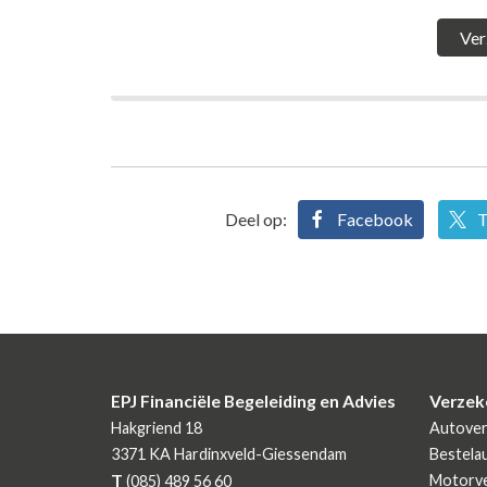
Deel op:
Facebook
T
EPJ Financiële Begeleiding en Advies
Verzek
Hakgriend 18
Autover
3371 KA
Hardinxveld-Giessendam
Bestela
T
Motorve
(085) 489 56 60