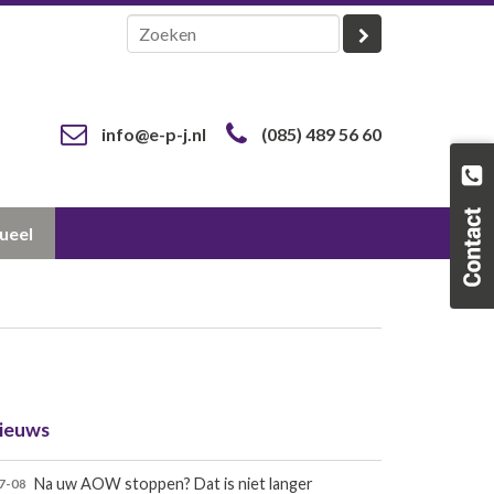
info@e-p-j.nl
(085) 489 56 60
ueel
ieuws
Na uw AOW stoppen? Dat is niet langer
7-08