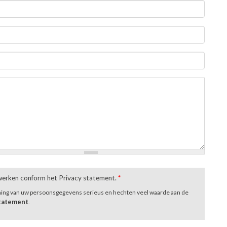
rwerken conform het Privacy statement.
*
ming van uw persoonsgegevens serieus en hechten veel waarde aan de
statement
.