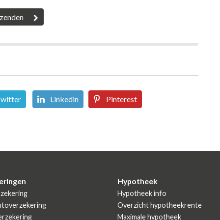
witter
Linkedin
Pinterest
eringen
Hypotheek
zekering
Hypotheek info
utoverzekering
Overzicht hypotheekrente
rzekering
Maximale hypotheek