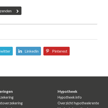
witter
Linkedin
Pinterest
eringen
Hypotheek
zekering
Hypotheek info
utoverzekering
Overzicht hypotheekrente