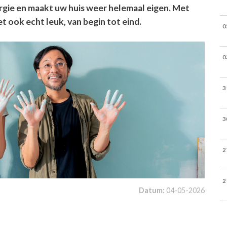
ergie en maakt uw huis weer helemaal eigen. Met
 ook echt leuk, van begin tot eind.
0
0
3
3
2
2
Datum:
04-05-2026