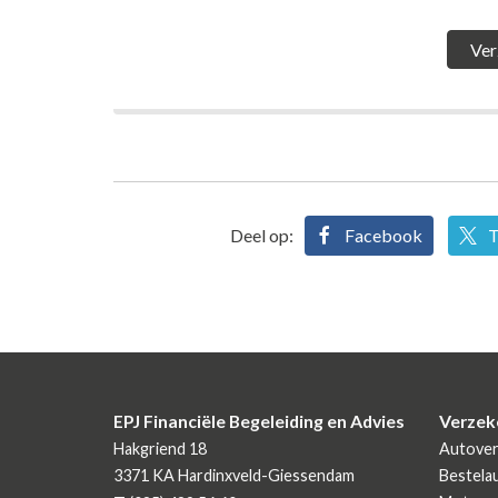
Deel op:
Facebook
T
EPJ Financiële Begeleiding en Advies
Verzek
Hakgriend 18
Autover
3371 KA
Hardinxveld-Giessendam
Bestela