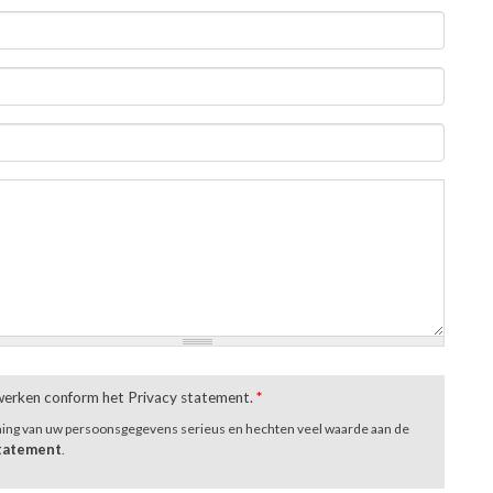
rwerken conform het Privacy statement.
*
ming van uw persoonsgegevens serieus en hechten veel waarde aan de
statement
.