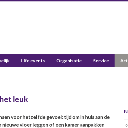
elijk
Life events
Organisatie
Service
Act
 het leuk
N
sen voor hetzelfde gevoel: tijd om in huis aan de
een nieuwe vloer leggen of een kamer aanpakken
0