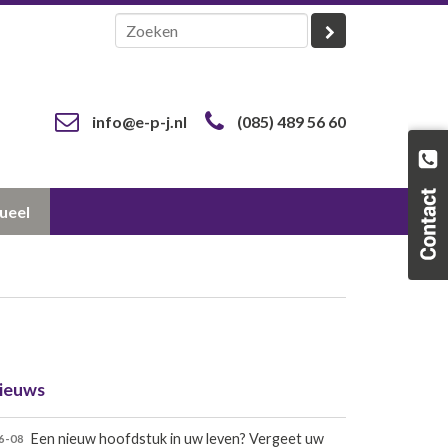
info@e-p-j.nl
(085) 489 56 60
ueel
ieuws
Een nieuw hoofdstuk in uw leven? Vergeet uw
6-08