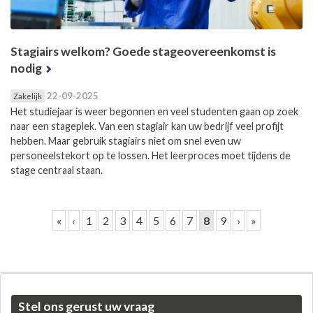
Stagiairs welkom? Goede stageovereenkomst is
nodig
22-09-2025
Zakelijk
Het studiejaar is weer begonnen en veel studenten gaan op zoek
naar een stageplek. Van een stagiair kan uw bedrijf veel profijt
hebben. Maar gebruik stagiairs niet om snel even uw
personeelstekort op te lossen. Het leerproces moet tijdens de
stage centraal staan.
Pagina's
«
‹
1
2
3
4
5
6
7
8
9
›
»
Stel ons gerust uw vraag